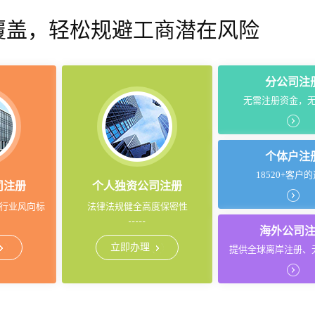
覆盖，轻松规避工商潜在风险
分公司注
无需注册资金，
个体户注
18520+客户
司注册
个人独资公司注册
行业风向标
法律法规健全高度保密性
海外公司
立即办理
提供全球离岸注册、