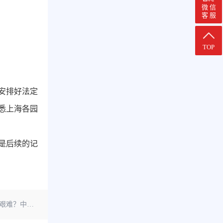
微 信
客 服
TOP
安排好法定
悉上海各园
是后续的记
企服告诉您