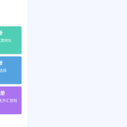
册
无需地址
册
的选择
注册
无外汇管制