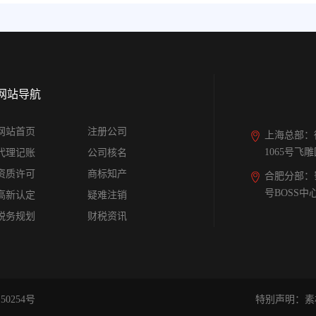
网站导航
网站首页
注册公司
上海总部：
1065号飞
代理记账
公司核名
资质许可
商标知产
合肥分部：
号BOSS中
高新认定
疑难注销
税务规划
财税资讯
50254号
特别声明：素