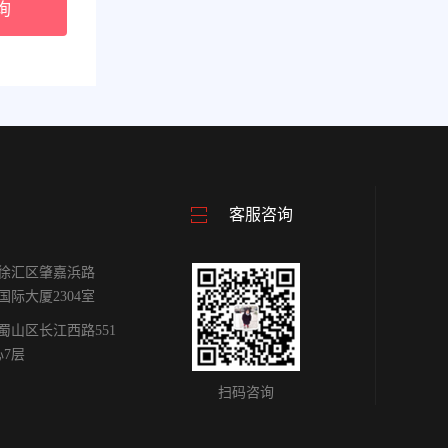
询
客服咨询
徐汇区肇嘉浜路
雕国际大厦2304室
蜀山区长江西路551
心7层
扫码咨询