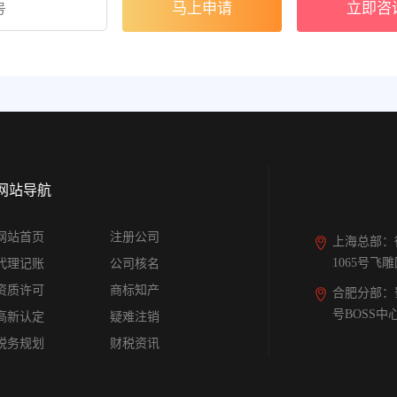
立即咨
网站导航
网站首页
注册公司
上海总部：
1065号飞
代理记账
公司核名
资质许可
商标知产
合肥分部：
号BOSS中
高新认定
疑难注销
税务规划
财税资讯