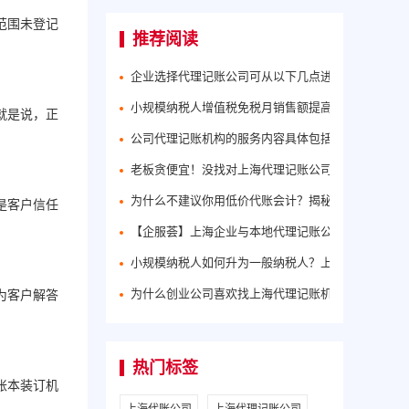
范围未登记
推荐阅读
企业选择代理记账公司可从以下几点进行了解考察：
小规模纳税人增值税免税月销售额提高至15万【至20
就是说，正
公司代理记账机构的服务内容具体包括哪些？
老板贪便宜！没找对上海代理记账公司可能会严重影
为什么不建议你用低价代账会计？揭秘上海代理记账
是客户信任
【企服荟】上海企业与本地代理记账公司合作有多省
小规模纳税人如何升为一般纳税人？上海代账公司会
为什么创业公司喜欢找上海代理记账机构？这几点您要
为客户解答
热门标签
账本装订机